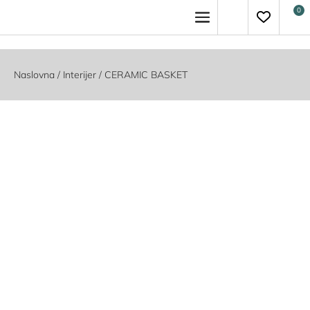
Naslovna
/
Interijer
/ CERAMIC BASKET