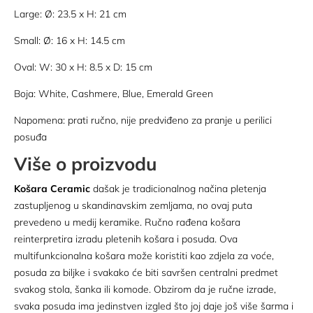
Large: Ø: 23.5 x H: 21 cm
Small: Ø: 16 x H: 14.5 cm
Oval: W: 30 x H: 8.5 x D: 15 cm
Boja: White, Cashmere, Blue, Emerald Green
Napomena: prati ručno, nije predviđeno za pranje u perilici
posuđa
Više o proizvodu
Košara Ceramic
dašak je tradicionalnog načina pletenja
zastupljenog u skandinavskim zemljama, no ovaj puta
prevedeno u medij keramike. Ručno rađena košara
reinterpretira izradu pletenih košara i posuda. Ova
multifunkcionalna košara može koristiti kao zdjela za voće,
posuda za biljke i svakako će biti savršen centralni predmet
svakog stola, šanka ili komode. Obzirom da je ručne izrade,
svaka posuda ima jedinstven izgled što joj daje još više šarma i