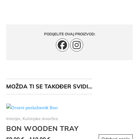
PODIJELITE OVAJ PROIZVOD:
MOŽDA TI SE TAKOĐER SVIDI…
,
Interijer
Kuhinjske stvarčice
BON WOODEN TRAY
Ov
Raspon