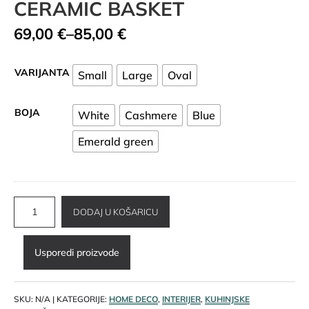
CERAMIC BASKET
Raspon
69,00
€
–
85,00
€
cijena:
od
VARIJANTA
Small
Large
Oval
69,00 €
do
85,00 €
BOJA
White
Cashmere
Blue
Emerald green
CERAMIC
DODAJ U KOŠARICU
BASKET
količina
Usporedi proizvode
SKU:
N/A
KATEGORIJE:
HOME DECO
,
INTERIJER
,
KUHINJSKE