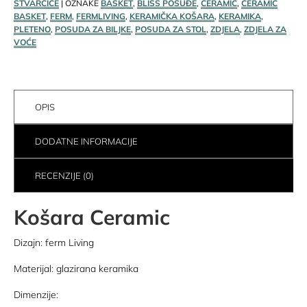
STVARČICE
OZNAKE
BASKET
,
BLISS POSUĐE
,
CERAMIC
,
CERAMIC
BASKET
,
FERM
,
FERMLIVING
,
KERAMIČKA KOŠARA
,
KERAMIKA
,
PLETENO
,
POSUDA ZA BILJKE
,
POSUDA ZA STOL
,
ZDJELA
,
ZDJELA ZA
VOĆE
OPIS
DODATNE INFORMACIJE
RECENZIJE (0)
Košara Ceramic
Dizajn: ferm Living
Materijal: glazirana keramika
Dimenzije: