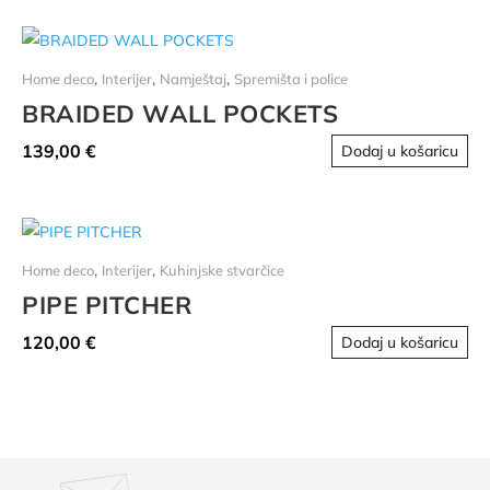
im
viš
var
,
,
,
Home deco
Interijer
Namještaj
Spremišta i police
Opc
BRAIDED WALL POCKETS
se
139,00
€
Dodaj u košaricu
mo
oda
na
str
pro
,
,
Home deco
Interijer
Kuhinjske stvarčice
PIPE PITCHER
120,00
€
Dodaj u košaricu