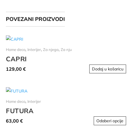
var
pro
Opc
se
POVEZANI PROIZVODI
mo
oda
na
str
,
,
,
Home deco
Interijer
Za njega
Za nju
pro
CAPRI
129,00
€
Dodaj u košaricu
,
Home deco
Interijer
FUTURA
Ov
63,00
€
Odaberi opcije
pro