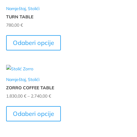
Opcije
Namještaj
,
Stolići
se
TURN TABLE
mogu
780,00
€
odabrati
Ovaj
na
proizvod
stranici
Odaberi opcije
ima
proizvoda
više
varijanti.
Opcije
Namještaj
,
Stolići
se
ZORRO COFFEE TABLE
mogu
Raspon
1.830,00
€
–
2.740,00
€
odabrati
cijena:
Ovaj
na
od
proizvod
stranici
Odaberi opcije
1.830,00 €
ima
proizvoda
do
više
2.740,00 €
varijanti.