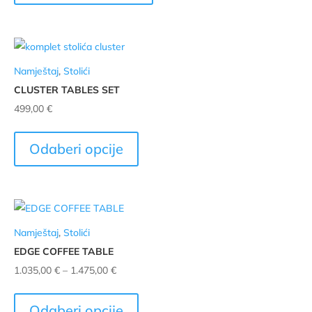
proizvoda
Namještaj
,
Stolići
CLUSTER TABLES SET
499,00
€
Ovaj
proizvod
Odaberi opcije
ima
više
varijanti.
Opcije
Namještaj
,
Stolići
se
EDGE COFFEE TABLE
mogu
Raspon
1.035,00
€
–
1.475,00
€
odabrati
cijena:
Ovaj
na
od
proizvod
stranici
Odaberi opcije