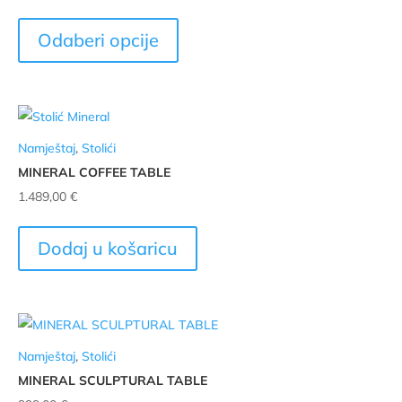
Ovaj
proizvod
Odaberi opcije
ima
više
varijanti.
Opcije
Namještaj
,
Stolići
se
MINERAL COFFEE TABLE
mogu
1.489,00
€
odabrati
na
stranici
Dodaj u košaricu
proizvoda
Namještaj
,
Stolići
MINERAL SCULPTURAL TABLE