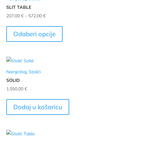
SLIT TABLE
mogu
Raspon
207,00
€
–
572,00
€
odabrati
cijena:
Ovaj
na
od
proizvod
stranici
Odaberi opcije
207,00 €
ima
proizvoda
do
više
572,00 €
varijanti.
Opcije
Namještaj
,
Stolići
se
SOLID
mogu
1.550,00
€
odabrati
na
stranici
Dodaj u košaricu
proizvoda