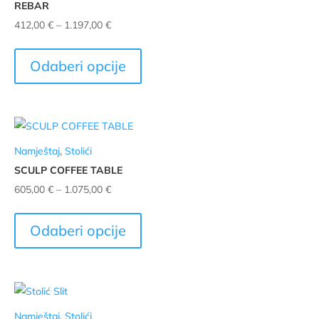
REBAR
mogu
Raspon
412,00
€
–
1.197,00
€
odabrati
cijena:
Ovaj
na
od
proizvod
stranici
Odaberi opcije
412,00 €
ima
proizvoda
do
više
1.197,00 €
varijanti.
Opcije
Namještaj
,
Stolići
se
SCULP COFFEE TABLE
mogu
Raspon
605,00
€
–
1.075,00
€
odabrati
cijena:
Ovaj
na
od
proizvod
stranici
Odaberi opcije
605,00 €
ima
proizvoda
do
više
1.075,00 €
varijanti.
Opcije
Namještaj
,
Stolići
se