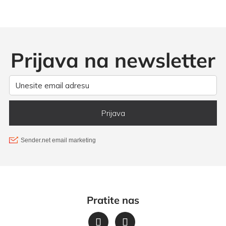
Opcije
se
mogu
odabrati
Prijava na newsletter
na
stranici
proizvoda
Pratite nas