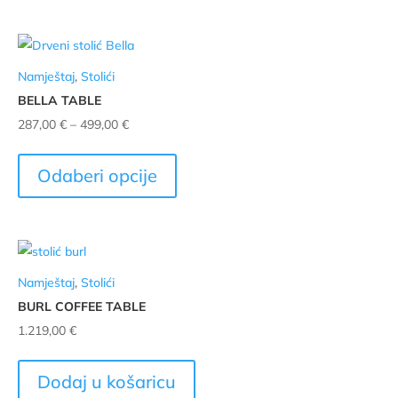
više
varijanti.
Opcije
Namještaj
,
Stolići
se
BELLA TABLE
mogu
Raspon
287,00
€
–
499,00
€
odabrati
cijena:
Ovaj
na
od
proizvod
stranici
Odaberi opcije
287,00 €
ima
proizvoda
do
više
499,00 €
varijanti.
Opcije
Namještaj
,
Stolići
se
BURL COFFEE TABLE
mogu
1.219,00
€
odabrati
na
stranici
Dodaj u košaricu