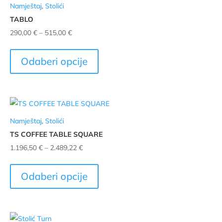
Namještaj
,
Stolići
TABLO
Raspon
290,00
€
–
515,00
€
cijena:
Ovaj
od
proizvod
Odaberi opcije
290,00 €
ima
do
više
515,00 €
varijanti.
Opcije
Namještaj
,
Stolići
se
TS COFFEE TABLE SQUARE
mogu
Raspon
1.196,50
€
–
2.489,22
€
odabrati
cijena:
Ovaj
na
od
proizvod
stranici
Odaberi opcije
1.196,50 €
ima
proizvoda
do
više
2.489,22 €
varijanti.