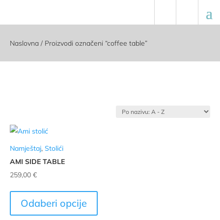
Naslovna
/ Proizvodi označeni “coffee table”
Namještaj
,
Stolići
AMI SIDE TABLE
259,00
€
Ovaj
proizvod
Odaberi opcije
ima