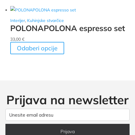
Interijer
,
Kuhinjske stvarčice
POLONAPOLONA espresso set
33,00
€
Ovaj
Odaberi opcije
proizvod
ima
više
varijanti.
Opcije
se
Prijava na newsletter
mogu
odabrati
na
stranici
proizvoda