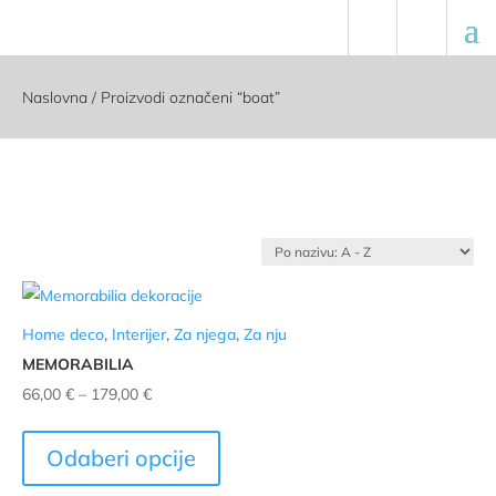
Naslovna
/ Proizvodi označeni “boat”
Home deco
,
Interijer
,
Za njega
,
Za nju
MEMORABILIA
Raspon
66,00
€
–
179,00
€
cijena:
Ovaj
od
proizvod
Odaberi opcije
66,00 €
ima