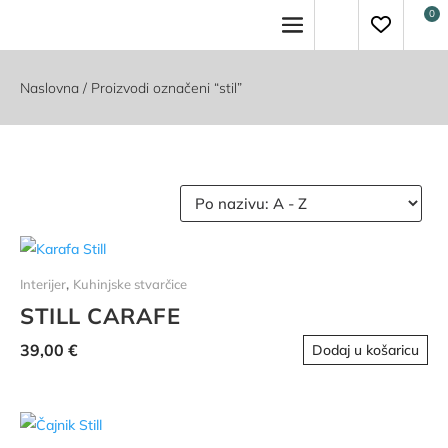
Naslovna
/ Proizvodi označeni “stil”
,
Interijer
Kuhinjske stvarčice
STILL CARAFE
39,00
€
Dodaj u košaricu