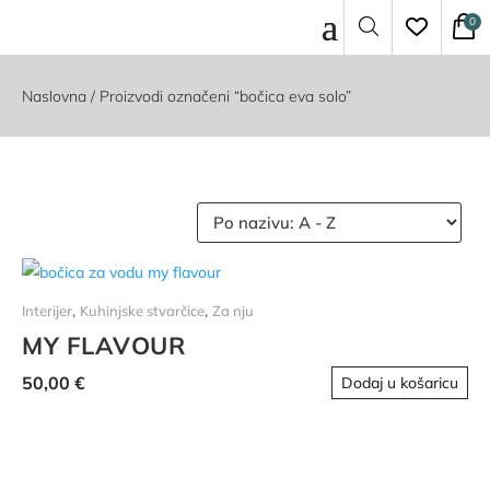
Naslovna
/ Proizvodi označeni “bočica eva solo”
,
,
Interijer
Kuhinjske stvarčice
Za nju
MY FLAVOUR
50,00
€
Dodaj u košaricu