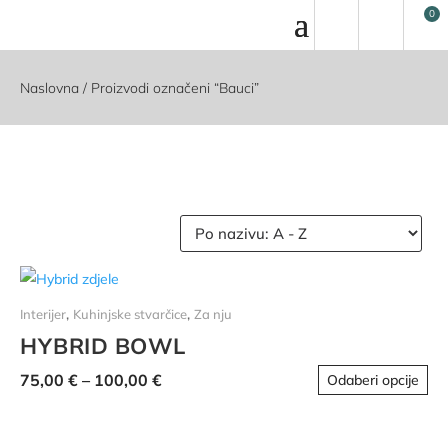
Naslovna
/ Proizvodi označeni “Bauci”
,
,
Interijer
Kuhinjske stvarčice
Za nju
HYBRID BOWL
Ov
Raspon
75,00
€
–
100,00
€
Odaberi opcije
pro
cijena:
im
od